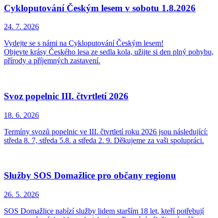
Cykloputování Českým lesem v sobotu 1.8.2026
24. 7.
2026
Vydejte se s námi na Cykloputování Českým lesem!
Objevte krásy Českého lesa ze sedla kola, užijte si den plný pohybu,
přírody a příjemných zastavení.
Svoz popelnic III. čtvrtletí 2026
18. 6.
2026
Termíny svozů popelnic ve III. čtvrtletí roku 2026 jsou následující:
středa 8. 7, středa 5.8. a středa 2. 9. Děkujeme za vaši spolupráci.
Služby SOS Domažlice pro občany regionu
26. 5.
2026
SOS Domažlice nabízí služby lidem starším 18 let, kteří potřebují