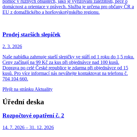
pomoc v různých oblastech, jako je vyřizování záležitostí, péče o
domácnost a orientace v právech. Služba je určena pro občany ČR a
EU z domažlického a horšovskotýnského regionu.
Prodej starších slepiček
2. 3.
2026
Naše nabídka zahrnuje starší slepičky ve stáří od 1 roku do 1,5 roku.
Ceny začínají na 99 Kč za kus při objednávce nad 100 kusů.
Doprava po celé České republice je zdarma při objednávce od 15
kusů. Pro více informací nás neváhejte kontaktovat na telefonu č.
704 104 660.
Přejít na stránku Aktuality
Úřední deska
Rozpočtové opatření č. 2
14. 7.
2026
–
31. 12.
2026