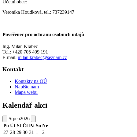
Účetní obce:
Veronika Houdková, tel.: 737239147
Pověřenec pro ochranu osobních údajů
Ing. Milan Krabec
Tel.: +420 705 409 191
E-mail:
milan.krabec@seznam.cz
Kontakt
Kontakty na OÚ
Napište nám
Mapa webu
Kalendář akcí
Srpen
2026
Po
Út
St
Čt
Pá
So
Ne
27
28
29
30
31
1
2