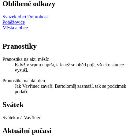
Oblíbené odkazy
Svazek obcí Dobrohost
Poběžovice
Města a obce
Pranostiky
Pranostika na akt. měsíc
Když v srpnu naprší, tak než se oběd pojí, všecko slunce
vysuší.
Pranostika na akt. den
Jak Vavřinec zavaří, Bartoloměj zasmaží, tak se podzimek
podaří.
Svátek
Svátek má
Vavřinec
Aktuální počasí