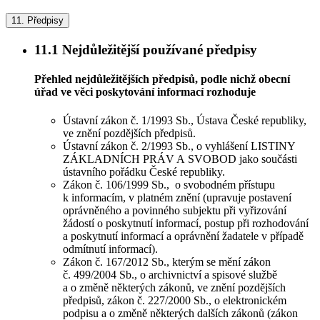
11.
Předpisy
11.1
Nejdůležitější používané předpisy
Přehled nejdůležitějších předpisů, podle nichž obecní
úřad ve věci poskytování informací rozhoduje
Ústavní zákon č. 1/1993 Sb., Ústava České republiky,
ve znění pozdějších předpisů.
Ústavní zákon č. 2/1993 Sb., o vyhlášení LISTINY
ZÁKLADNÍCH PRÁV A SVOBOD jako součásti
ústavního pořádku České republiky.
Zákon č. 106/1999 Sb., o svobodném přístupu
k informacím, v platném znění (upravuje postavení
oprávněného a povinného subjektu při vyřizování
žádostí o poskytnutí informací, postup při rozhodování
a poskytnutí informací a oprávnění žadatele v případě
odmítnutí informací).
Zákon č. 167/2012 Sb., kterým se mění zákon
č. 499/2004 Sb., o archivnictví a spisové službě
a o změně některých zákonů, ve znění pozdějších
předpisů, zákon č. 227/2000 Sb., o elektronickém
podpisu a o změně některých dalších zákonů (zákon