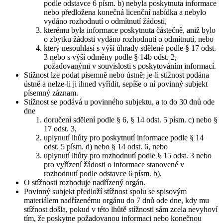
podle odstavce 6 písm. b) nebyla poskytnuta informace
nebo předložena konečná licenční nabídka a nebylo
vydáno rozhodnutí o odmítnutí žádosti,
kterému byla informace poskytnuta částečně, aniž bylo
o zbytku žádosti vydáno rozhodnutí o odmítnutí, nebo
který nesouhlasí s výší úhrady sdělené podle § 17 odst.
3 nebo s výší odměny podle § 14b odst. 2,
požadovanými v souvislosti s poskytováním informací.
Stížnost lze podat písemně nebo ústně; je-li stížnost podána
ústně a nelze-li ji ihned vyřídit, sepíše o ní povinný subjekt
písemný záznam.
Stížnost se podává u povinného subjektu, a to do 30 dnů ode
dne
doručení sdělení podle § 6, § 14 odst. 5 písm. c) nebo §
17 odst. 3,
uplynutí lhůty pro poskytnutí informace podle § 14
odst. 5 písm. d) nebo § 14 odst. 6, nebo
uplynutí lhůty pro rozhodnutí podle § 15 odst. 3 nebo
pro vyřízení žádosti o informace stanovené v
rozhodnutí podle odstavce 6 písm. b).
O stížnosti rozhoduje nadřízený orgán.
Povinný subjekt předloží stížnost spolu se spisovým
materiálem nadřízenému orgánu do 7 dnů ode dne, kdy mu
stížnost došla, pokud v této lhůtě stížnosti sám zcela nevyhoví
tím, že poskytne požadovanou informaci nebo konečnou