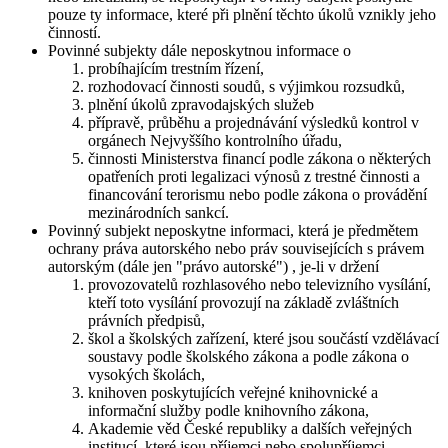
pouze ty informace, které při plnění těchto úkolů vznikly jeho
činností.
Povinné subjekty dále neposkytnou informace o
probíhajícím trestním řízení,
rozhodovací činnosti soudů, s výjimkou rozsudků,
plnění úkolů zpravodajských služeb
přípravě, průběhu a projednávání výsledků kontrol v
orgánech Nejvyššího kontrolního úřadu,
činnosti Ministerstva financí podle zákona o některých
opatřeních proti legalizaci výnosů z trestné činnosti a
financování terorismu nebo podle zákona o provádění
mezinárodních sankcí.
Povinný subjekt neposkytne informaci, která je předmětem
ochrany práva autorského nebo práv souvisejících s právem
autorským (dále jen "právo autorské") , je-li v držení
provozovatelů rozhlasového nebo televizního vysílání,
kteří toto vysílání provozují na základě zvláštních
právních předpisů,
škol a školských zařízení, které jsou součástí vzdělávací
soustavy podle školského zákona a podle zákona o
vysokých školách,
knihoven poskytujících veřejné knihovnické a
informační služby podle knihovního zákona,
Akademie věd České republiky a dalších veřejných
institucí, které jsou příjemci nebo spolupříjemci