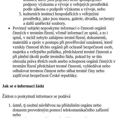
podpory výzkumu a vývoje z veřejných prostředků
podle zákona o podpoře výzkumu a vývoje, nebo
kulturních institucí hospodařících s veřejnými
prostředky, jako jsou muzea, galerie, divadla, orchestry
a další umělecké soubory.
Povinný subjekt neposkytne informaci o činnosti orgánů
činných v trestním řízení, včetně informací ze spisů, a to i
spisů, v nichž nebylo zahájeno trestní řízení, dokumentů,
materiálů a zpráv o postupu při prověřování oznámení, které
vznikly činností těchto orgánů při ochraně bezpečnosti osob,
majetku a veřejného pořádku, předcházení trestné činnosti a
při plnění úkolů podle trestního řádu, pokud by se tím
ohrozila práva třetích osob anebo schopnost orgánů činných v
trestním řízení předcházet trestné činnosti, vyhledávat nebo
odhalovat trestnou činnost nebo stíhat trestné činy nebo
zajišťovat bezpečnost České republiky.
Jak se o informaci žádá
Žádost o poskytnutí informace se podává
ústně, tj osobní návštěvou na příslušném orgánu nebo
dotazem provedeným pomocí telekomunikačního zařízení
nebo