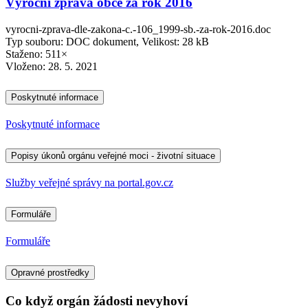
Výroční zpráva obce za rok 2016
vyrocni-zprava-dle-zakona-c.-106_1999-sb.-za-rok-2016.doc
Typ souboru: DOC dokument, Velikost: 28 kB
Staženo: 511×
Vloženo:
28. 5. 2021
Poskytnuté informace
Poskytnuté informace
Popisy úkonů orgánu veřejné moci - životní situace
Služby veřejné správy na portal.gov.cz
Formuláře
Formuláře
Opravné prostředky
Co když orgán žádosti nevyhoví