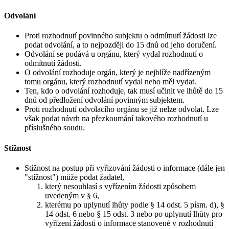
Odvolání
Proti rozhodnutí povinného subjektu o odmítnutí žádosti lze
podat odvolání, a to nejpozději do 15 dnů od jeho doručení.
Odvolání se podává u orgánu, který vydal rozhodnutí o
odmítnutí žádosti.
O odvolání rozhoduje orgán, který je nejblíže nadřízeným
tomu orgánu, který rozhodnutí vydal nebo měl vydat.
Ten, kdo o odvolání rozhoduje, tak musí učinit ve lhůtě do 15
dnů od předložení odvolání povinným subjektem.
Proti rozhodnutí odvolacího orgánu se již nelze odvolat. Lze
však podat návrh na přezkoumání takového rozhodnutí u
příslušného soudu.
Stížnost
Stížnost na postup při vyřizování žádosti o informace (dále jen
"stížnost") může podat žadatel,
který nesouhlasí s vyřízením žádosti způsobem
uvedeným v § 6,
kterému po uplynutí lhůty podle § 14 odst. 5 písm. d), §
14 odst. 6 nebo § 15 odst. 3 nebo po uplynutí lhůty pro
vyřízení žádosti o informace stanovené v rozhodnutí