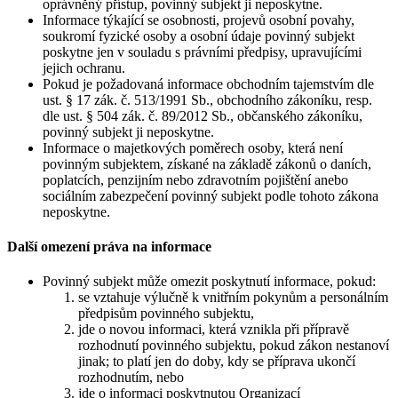
oprávněný přístup, povinný subjekt ji neposkytne.
Informace týkající se osobnosti, projevů osobní povahy,
soukromí fyzické osoby a osobní údaje povinný subjekt
poskytne jen v souladu s právními předpisy, upravujícími
jejich ochranu.
Pokud je požadovaná informace obchodním tajemstvím dle
ust. § 17 zák. č. 513/1991 Sb., obchodního zákoníku, resp.
dle ust. § 504 zák. č. 89/2012 Sb., občanského zákoníku,
povinný subjekt ji neposkytne.
Informace o majetkových poměrech osoby, která není
povinným subjektem, získané na základě zákonů o daních,
poplatcích, penzijním nebo zdravotním pojištění anebo
sociálním zabezpečení povinný subjekt podle tohoto zákona
neposkytne.
Další omezení práva na informace
Povinný subjekt může omezit poskytnutí informace, pokud:
se vztahuje výlučně k vnitřním pokynům a personálním
předpisům povinného subjektu,
jde o novou informaci, která vznikla při přípravě
rozhodnutí povinného subjektu, pokud zákon nestanoví
jinak; to platí jen do doby, kdy se příprava ukončí
rozhodnutím, nebo
jde o informaci poskytnutou Organizací