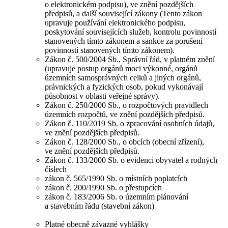
o elektronickém podpisu), ve znění pozdějších
předpisů, a další související zákony (Tento zákon
upravuje používání elektronického podpisu,
poskytování souvisejících služeb, kontrolu povinností
stanovených tímto zákonem a sankce za porušení
povinností stanovených tímto zákonem).
Zákon č. 500/2004 Sb., Správní řád, v platném znění
(upravuje postup orgánů moci výkonné, orgánů
územních samosprávných celků a jiných orgánů,
právnických a fyzických osob, pokud vykonávají
působnost v oblasti veřejné správy).
Zákon č. 250/2000 Sb., o rozpočtových pravidlech
územních rozpočtů, ve znění pozdějších předpisů.
Zákon č. 110/2019 Sb. o zpracování osobních údajů,
ve znění pozdějších předpisů.
Zákon č. 128/2000 Sb., o obcích (obecní zřízení),
ve znění pozdějších předpisů.
Zákon č. 133/2000 Sb. o evidenci obyvatel a rodných
číslech
zákon č. 565/1990 Sb. o místních poplatcích
zákon č. 200/1990 Sb. o přestupcích
zákon č. 183/2006 Sb. o územním plánování
a stavebním řádu (stavební zákon)
Platné obecně závazné vyhlášky