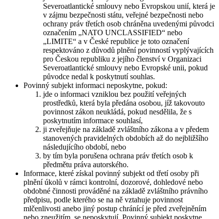
Severoatlantické smlouvy nebo Evropskou unií, která je
v zájmu bezpečnosti státu, veřejné bezpečnosti nebo
ochrany práv třetích osob chráněna uvedenými původci
označením „NATO UNCLASSIFIED“ nebo
„LIMITE“ a v České republice je toto označení
respektováno z důvodů plnění povinností vyplývajících
pro Českou republiku z jejího členství v Organizaci
Severoatlantické smlouvy nebo Evropské unii, pokud
původce nedal k poskytnutí souhlas.
Povinný subjekt informaci neposkytne, pokud:
jde o informaci vzniklou bez použití veřejných
prostředků, která byla předána osobou, jíž takovouto
povinnost zákon neukládá, pokud nesdělila, že s
poskytnutím informace souhlasí,
ji zveřejňuje na základě zvláštního zákona a v předem
stanovených pravidelných obdobích až do nejbližšího
následujícího období, nebo
by tím byla porušena ochrana práv třetích osob k
předmětu práva autorského.
Informace, které získal povinný subjekt od třetí osoby při
plnění úkolů v rámci kontrolní, dozorové, dohledové nebo
obdobné činnosti prováděné na základě zvláštního právního
předpisu, podle kterého se na ně vztahuje povinnost
mlčenlivosti anebo jiný postup chránící je před zveřejněním
nebo zneužitím, se neposkytují. Povinný subjekt poskytne