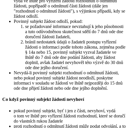
vydá ve lhůtě pro vyřízení žádosti rozhodnutí o odmítnutí
žádosti, popřípadě o odmítnutí části žádosti (dále jen
"rozhodnutí o odmítnutí žádosti"), s výjimkou případů, kdy se
žádost odloží.
Povinný subjekt žádost odloží, pokud:
se požadované informace nevztahují k jeho působnosti
a tuto odůvodněnou skutečnost sdělí do 7 dnů ode dne
doručení žádosti žadateli,
bránil nedostatek údajů o žadateli postupu vyřízení
žádosti o informaci podle tohoto zákona, zejména podle
§ 14a nebo 15, povinný subjekt vyzval žadatele ve
lhůtě do 7 dnů ode dne podání žádosti, aby žádost
doplnil, avšak žadatel nevyhověl této výzvě do 30 dnů
ode dne jejího doručení.
Nevydá-li povinný subjekt rozhodnutí o odmítnutí žádosti,
nebo pokud povinný subjekt žádost neodloží, poskytne
informaci v souladu se žádostí ve lhůtě nejpozději do 15 dnů
ode dne přijetí žádosti nebo ode dne jejího doplnění.
Co když povinný subjekt žádosti nevyhoví
pokud povinný subjekt, byť i jen z části, nevyhoví, vydá
o tom ve lhůtě pro vyřízení žádosti rozhodnutí, které se doručí
do vlastních rukou žadatele
proti rozhodnutí o odmítnutí žádosti může podat odvolání, a to