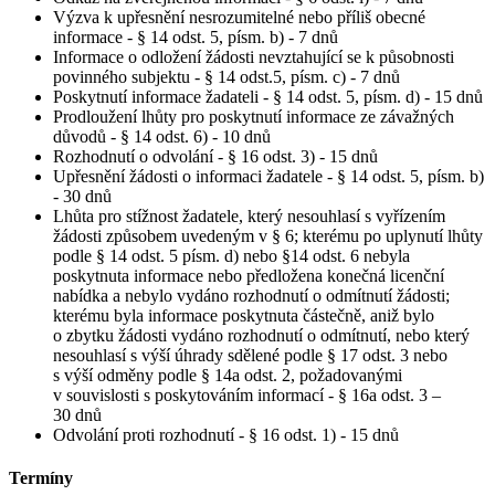
Výzva k upřesnění nesrozumitelné nebo příliš obecné
informace - § 14 odst. 5, písm. b) - 7 dnů
Informace o odložení žádosti nevztahující se k působnosti
povinného subjektu - § 14 odst.5, písm. c) - 7 dnů
Poskytnutí informace žadateli - § 14 odst. 5, písm. d) - 15 dnů
Prodloužení lhůty pro poskytnutí informace ze závažných
důvodů - § 14 odst. 6) - 10 dnů
Rozhodnutí o odvolání - § 16 odst. 3) - 15 dnů
Upřesnění žádosti o informaci žadatele - § 14 odst. 5, písm. b)
- 30 dnů
Lhůta pro stížnost žadatele, který nesouhlasí s vyřízením
žádosti způsobem uvedeným v § 6; kterému po uplynutí lhůty
podle § 14 odst. 5 písm. d) nebo §14 odst. 6 nebyla
poskytnuta informace nebo předložena konečná licenční
nabídka a nebylo vydáno rozhodnutí o odmítnutí žádosti;
kterému byla informace poskytnuta částečně, aniž bylo
o zbytku žádosti vydáno rozhodnutí o odmítnutí, nebo který
nesouhlasí s výší úhrady sdělené podle § 17 odst. 3 nebo
s výší odměny podle § 14a odst. 2, požadovanými
v souvislosti s poskytováním informací - § 16a odst. 3 –
30 dnů
Odvolání proti rozhodnutí - § 16 odst. 1) - 15 dnů
Termíny