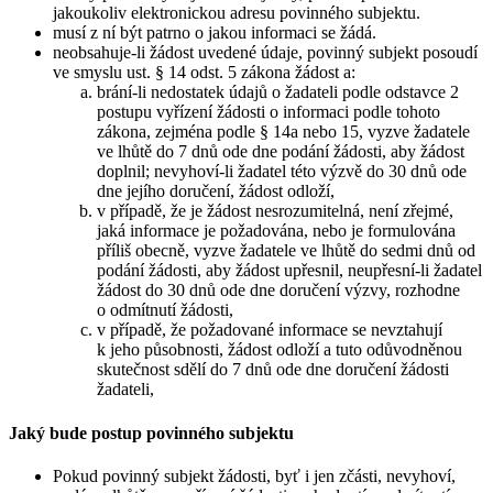
jakoukoliv elektronickou adresu povinného subjektu.
musí z ní být patrno o jakou informaci se žádá.
neobsahuje-li žádost uvedené údaje, povinný subjekt posoudí
ve smyslu ust. § 14 odst. 5 zákona žádost a:
brání-li nedostatek údajů o žadateli podle odstavce 2
postupu vyřízení žádosti o informaci podle tohoto
zákona, zejména podle § 14a nebo 15, vyzve žadatele
ve lhůtě do 7 dnů ode dne podání žádosti, aby žádost
doplnil; nevyhoví-li žadatel této výzvě do 30 dnů ode
dne jejího doručení, žádost odloží,
v případě, že je žádost nesrozumitelná, není zřejmé,
jaká informace je požadována, nebo je formulována
příliš obecně, vyzve žadatele ve lhůtě do sedmi dnů od
podání žádosti, aby žádost upřesnil, neupřesní-li žadatel
žádost do 30 dnů ode dne doručení výzvy, rozhodne
o odmítnutí žádosti,
v případě, že požadované informace se nevztahují
k jeho působnosti, žádost odloží a tuto odůvodněnou
skutečnost sdělí do 7 dnů ode dne doručení žádosti
žadateli,
Jaký bude postup povinného subjektu
Pokud povinný subjekt žádosti, byť i jen zčásti, nevyhoví,