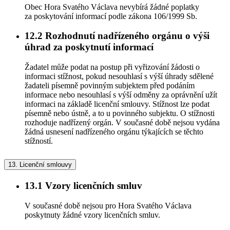
Obec Hora Svatého Václava nevybírá žádné poplatky
za poskytování informací podle zákona 106/1999 Sb.
12.2
Rozhodnutí nadřízeného orgánu o výši
úhrad za poskytnutí informací
Žadatel může podat na postup při vyřizování žádosti o
informaci stížnost, pokud nesouhlasí s výší úhrady sdělené
žadateli písemně povinným subjektem před podáním
informace nebo nesouhlasí s výší odměny za oprávnění užít
informaci na základě licenční smlouvy. Stížnost lze podat
písemně nebo ústně, a to u povinného subjektu. O stížnosti
rozhoduje nadřízený orgán. V současné době nejsou vydána
žádná usnesení nadřízeného orgánu týkajících se těchto
stížností.
13.
Licenční smlouvy
13.1
Vzory licenčních smluv
V současné době nejsou pro Hora Svatého Václava
poskytnuty žádné vzory licenčních smluv.