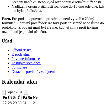
licenční nabídku, nebo vydá rozhodnutí o odmítnutí žádosti.
Nadřízený orgán o stížnosti rozhodne do 15 dnů ode dne, kdy
mu byla předložena.
Pozn.
Pro podání opravného prostředku není vytvořen žádný
formulář. Opravný prostředek lze buď podat písemně nebo ústně do
protokolu. Z podání musí být zřejmé, kdo jej činí a proti jakému
rozhodnutí je podání učiněno.
Úřad
Úřední deska
E-podatelna
Povinné informace
Zastupitelstvo obce
Formuláře
Dotace – povinné zveřejnění
Kalendář akcí
Srpen
2026
Po
Út
St
Čt
Pá
So
Ne
27
28
29
30
31
1
2