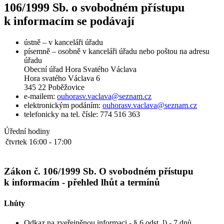
106/1999 Sb. o svobodném přístupu
k informacím se podávají
ústně – v kanceláři úřadu
písemně – osobně v kanceláři úřadu nebo poštou na adresu
úřadu
Obecní úřad Hora Svatého Václava
Hora svatého Václava 6
345 22 Poběžovice
e-mailem:
ouhorasv.vaclava@seznam.cz
elektronickým podáním:
ouhorasv.vaclava@seznam.cz
telefonicky na tel. čísle: 774 516 363
Úřední hodiny
čtvrtek
16:00 - 17:00
Zákon č. 106/1999 Sb. O svobodném přístupu
k informacím - přehled lhůt a termínů
Lhůty
Odkaz na zveřejněnou informaci - § 6 odst. l) - 7 dnů