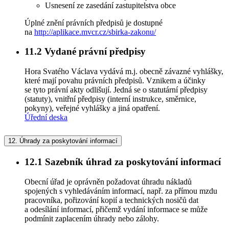
Usnesení ze zasedání zastupitelstva obce
Úplné znění právních předpisů je dostupné
na
http://aplikace.mvcr.cz/sbirka-zakonu/
11.2
Vydané právní předpisy
Hora Svatého Václava vydává m.j. obecně závazné vyhlášky,
které mají povahu právních předpisů. Vznikem a účinky
se tyto právní akty odlišují. Jedná se o statutární předpisy
(statuty), vnitřní předpisy (interní instrukce, směrnice,
pokyny), veřejné vyhlášky a jiná opatření.
Úřední deska
12.
Úhrady za poskytování informací
12.1
Sazebník úhrad za poskytování informací
Obecní úřad je oprávněn požadovat úhradu nákladů
spojených s vyhledáváním informací, např. za přímou mzdu
pracovníka, pořizování kopií a technických nosičů dat
a odesílání informací, přičemž vydání informace se může
podmínit zaplacením úhrady nebo zálohy.