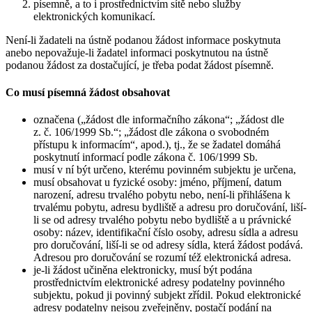
písemně, a to i prostřednictvím sítě nebo služby
elektronických komunikací.
Není-li žadateli na ústně podanou žádost informace poskytnuta
anebo nepovažuje-li žadatel informaci poskytnutou na ústně
podanou žádost za dostačující, je třeba podat žádost písemně.
Co musí písemná žádost obsahovat
označena („žádost dle informačního zákona“; „žádost dle
z. č. 106/1999 Sb.“; „žádost dle zákona o svobodném
přístupu k informacím“, apod.), tj., že se žadatel domáhá
poskytnutí informací podle zákona č. 106/1999 Sb.
musí v ní být určeno, kterému povinném subjektu je určena,
musí obsahovat u fyzické osoby: jméno, příjmení, datum
narození, adresu trvalého pobytu nebo, není-li přihlášena k
trvalému pobytu, adresu bydliště a adresu pro doručování, liší-
li se od adresy trvalého pobytu nebo bydliště a u právnické
osoby: název, identifikační číslo osoby, adresu sídla a adresu
pro doručování, liší-li se od adresy sídla, která žádost podává.
Adresou pro doručování se rozumí též elektronická adresa.
je-li žádost učiněna elektronicky, musí být podána
prostřednictvím elektronické adresy podatelny povinného
subjektu, pokud ji povinný subjekt zřídil. Pokud elektronické
adresy podatelny nejsou zveřejněny, postačí podání na