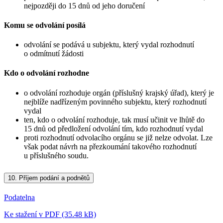
nejpozději do 15 dnů od jeho doručení
Komu se odvolání posílá
odvolání se podává u subjektu, který vydal rozhodnutí
o odmítnutí žádosti
Kdo o odvolání rozhodne
o odvolání rozhoduje orgán (příslušný krajský úřad), který je
nejblíže nadřízeným povinného subjektu, který rozhodnutí
vydal
ten, kdo o odvolání rozhoduje, tak musí učinit ve lhůtě do
15 dnů od předložení odvolání tím, kdo rozhodnutí vydal
proti rozhodnutí odvolacího orgánu se již nelze odvolat. Lze
však podat návrh na přezkoumání takového rozhodnutí
u příslušného soudu.
10.
Příjem podání a podnětů
Podatelna
Ke stažení v PDF (35.48 kB)