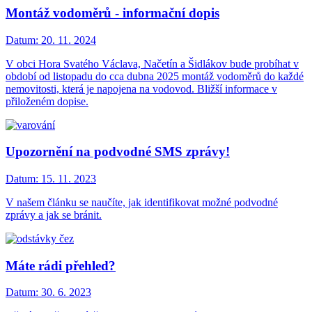
Montáž vodoměrů - informační dopis
Datum:
20. 11. 2024
V obci Hora Svatého Václava, Načetín a Šidlákov bude probíhat v
období od listopadu do cca dubna 2025 montáž vodoměrů do každé
nemovitosti, která je napojena na vodovod. Bližší informace v
přiloženém dopise.
Upozornění na podvodné SMS zprávy!
Datum:
15. 11. 2023
V našem článku se naučíte, jak identifikovat možné podvodné
zprávy a jak se bránit.
Máte rádi přehled?
Datum:
30. 6. 2023