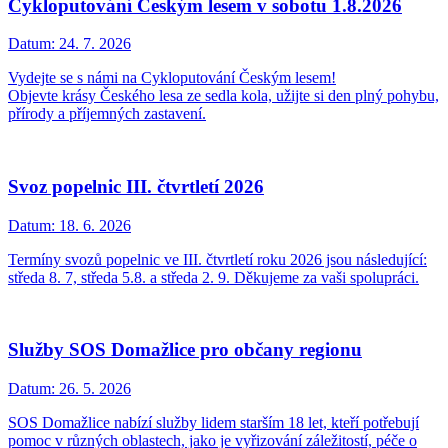
Cykloputování Českým lesem v sobotu 1.8.2026
Datum:
24. 7. 2026
Vydejte se s námi na Cykloputování Českým lesem!
Objevte krásy Českého lesa ze sedla kola, užijte si den plný pohybu,
přírody a příjemných zastavení.
Svoz popelnic III. čtvrtletí 2026
Datum:
18. 6. 2026
Termíny svozů popelnic ve III. čtvrtletí roku 2026 jsou následující:
středa 8. 7, středa 5.8. a středa 2. 9. Děkujeme za vaši spolupráci.
Služby SOS Domažlice pro občany regionu
Datum:
26. 5. 2026
SOS Domažlice nabízí služby lidem starším 18 let, kteří potřebují
pomoc v různých oblastech, jako je vyřizování záležitostí, péče o