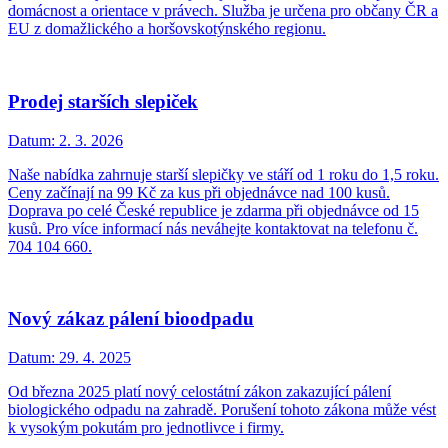
domácnost a orientace v právech. Služba je určena pro občany ČR a
EU z domažlického a horšovskotýnského regionu.
Prodej starších slepiček
Datum:
2. 3. 2026
Naše nabídka zahrnuje starší slepičky ve stáří od 1 roku do 1,5 roku.
Ceny začínají na 99 Kč za kus při objednávce nad 100 kusů.
Doprava po celé České republice je zdarma při objednávce od 15
kusů. Pro více informací nás neváhejte kontaktovat na telefonu č.
704 104 660.
Nový zákaz pálení bioodpadu
Datum:
29. 4. 2025
Od března 2025 platí nový celostátní zákon zakazující pálení
biologického odpadu na zahradě. Porušení tohoto zákona může vést
k vysokým pokutám pro jednotlivce i firmy.