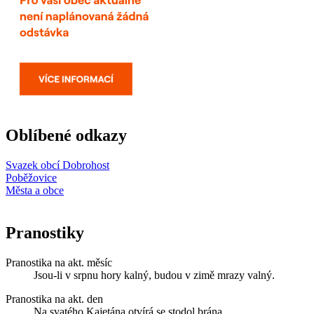
Oblíbené odkazy
Svazek obcí Dobrohost
Poběžovice
Města a obce
Pranostiky
Pranostika na akt. měsíc
Jsou-li v srpnu hory kalný, budou v zimě mrazy valný.
Pranostika na akt. den
Na svatého Kajetána otvírá se stodol brána.