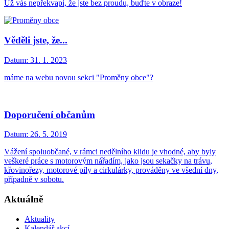
Už vás nepřekvapí, že jste bez proudu, buďte v obraze!
Věděli jste, že...
Datum:
31. 1. 2023
máme na webu novou sekci "Proměny obce"?
Doporučení občanům
Datum:
26. 5. 2019
Vážení spoluobčané, v rámci nedělního klidu je vhodné, aby byly
veškeré práce s motorovým nářadím, jako jsou sekačky na trávu,
křovinořezy, motorové pily a cirkulárky, prováděny ve všední dny,
případně v sobotu.
Aktuálně
Aktuality
Kalendář akcí