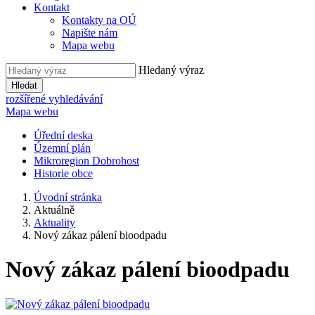
Kontakt
Kontakty na OÚ
Napište nám
Mapa webu
Hledaný výraz
Hledat
rozšířené vyhledávání
Mapa webu
Úřední deska
Územní plán
Mikroregion Dobrohost
Historie obce
Úvodní stránka
Aktuálně
Aktuality
Nový zákaz pálení bioodpadu
Nový zákaz pálení bioodpadu