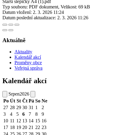
Starší slepičky A4 (1).pdf
Typ souboru: PDF dokument, Velikost: 69 kB
Datum vložení:
2. 3. 2026 11:24
Datum poslední aktualizace:
2. 3. 2026 11:26
Aktuálně
Aktuality
Kalendář akcí
Proměny obce
Veřejná správa
Kalendář akcí
Srpen
2026
Po
Út
St
Čt
Pá
So
Ne
27
28
29
30
31
1
2
3
4
5
6
7
8
9
10
11
12
13
14
15
16
17
18
19
20
21
22
23
24
25
26
27
28
29
30