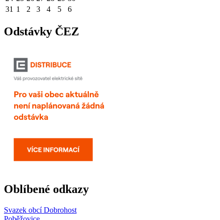
31
1
2
3
4
5
6
Odstávky ČEZ
Oblíbené odkazy
Svazek obcí Dobrohost
Poběžovice